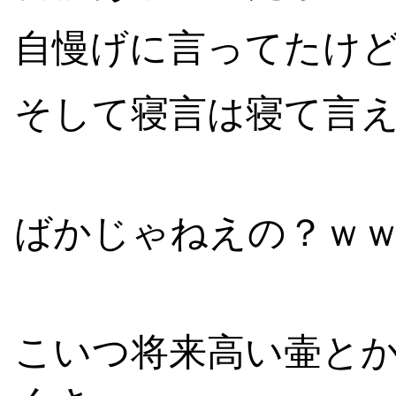
自慢げに言ってたけ
そして寝言は寝て言
ばかじゃねえの？ｗ
こいつ将来高い壷と