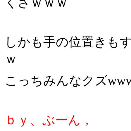
くさｗｗｗ
しかも手の位置きも
ｗ
こっちみんなクズwwww
ｂｙ、ぶーん，